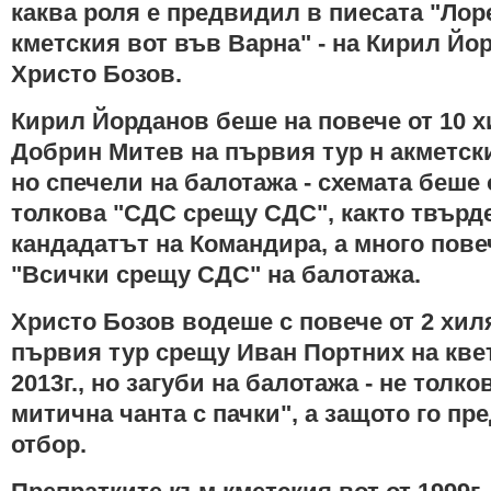
каква роля е предвидил в пиесата "Ло
кметския вот във Варна" - на Кирил Йо
Христо Бозов.
Кирил Йорданов беше на повече от 10 х
Добрин Митев на първия тур н акметския
но спечели на балотажа - схемата беше 
толкова "СДС срещу СДС", както твърд
кандадатът на Командира, а много пов
"Всички срещу СДС" на балотажа.
Христо Бозов водеше с повече от 2 хил
първия тур срещу Иван Портних на кве
2013г., но загуби на балотажа - не толк
митична чанта с пачки", а защото го пр
отбор.