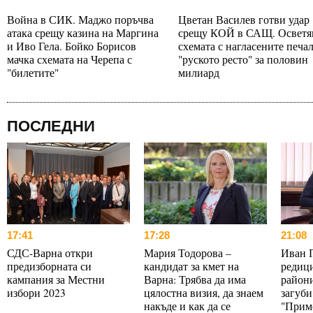
Война в СИК. Маджо поръчва
Цветан Василев готви удар
атака срещу казина на Маргина
срещу КОЙ в САЩ. Осветя
и Иво Гела. Бойко Борисов
схемата с нагласените печа
мачка схемата на Черепа с
"руското ресто" за половин
"билетите"
милиард
ПОСЛЕДНИ
17:41
17:28
21:08
СДС-Варна откри
Мария Тодорова –
Иван 
предизборната си
кандидат за кмет на
редици
кампания за Местни
Варна: Трябва да има
райони
избори 2023
цялостна визия, да знаем
загуби
накъде и как да се
"Прим