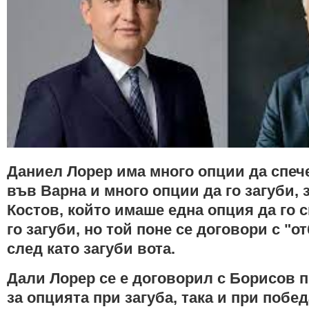
Даниел Лорер има много опции да спеч
във Варна и много опции да го загуби, 
Костов, който имаше една опция да го с
го загуби, но той поне се договори с "о
след като загуби вота.
Дали Лорер се е договорил с Борисов пр
за опцията при загуба, така и при побе