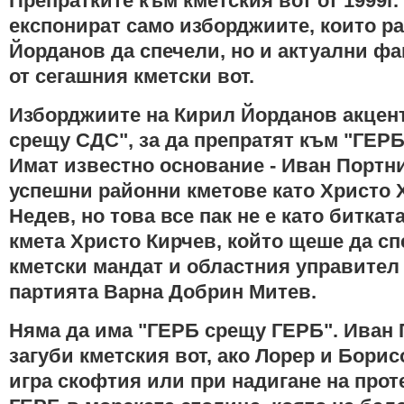
Препратките към кметския вот от 1999г.
експонират само изборджиите, които р
Йорданов да спечели, но и актуални фа
от сегашния кметски вот.
Изборджиите на Кирил Йорданов акцен
срещу СДС", за да препратят към "ГЕР
Имат известно основание - Иван Портн
успешни районни кметове като Христо 
Недев, но това все пак не е като битка
кмета Христо Кирчев, който щеше да сп
кметски мандат и областния управител
партията Варна Добрин Митев.
Няма да има "ГЕРБ срещу ГЕРБ". Иван 
загуби кметския вот, ако Лорер и Борис
игра скофтия или при надигане на про