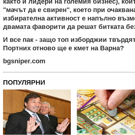
както и лидери на големия бизнес), ко
"мачът да е свирен", което при очакван
избирателна активност е напълно възм
двамата фаворити да решат битката бе
И все пак - защо топ изборджии твърдя
Портних отново ще е кмет на Варна?
bgsniper.com
ПОПУЛЯРНИ