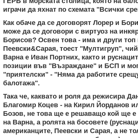
ГЕРБ в морската столица, която на бал
играчи да яхнат по схемата "Всички ср
Как обаче да се договорят Лорер и Бор
може да се договори с виртуоз на инкя
Борисов? Освен това - има и други топ
Пеевски&Сарая, тоест "Мултигруп", чи
Варна е Иван Портних, както и руснацит
позиции във "Възраждане" и БСП и мог
"приятелски" - "Няма да работите срещ
балотажа".
Така че, каквато и роля да режисира Да
Благомир Коцев - на Кирил Йорданов и
Бозов, не това ще е решаващо кой ще 
на Варна, а ролята на босовете (руснац
американците, Пеевски и Сарая, а не т