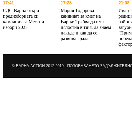
17:41
17:28
21:08
СДС-Варна откри
Мария Тодорова –
Иван 
предизборната си
кандидат за кмет на
редици
кампания за Местни
Варна: Трябва да има
райони
избори 2023
цялостна визия, да знаем
загуби
накъде и как да се
"Прим
развива града
победа
факто
© ВАРНА ACTION 2012-2019 -
ПОЗОВАВАНЕТО ЗАДЪЛЖИТЕЛН