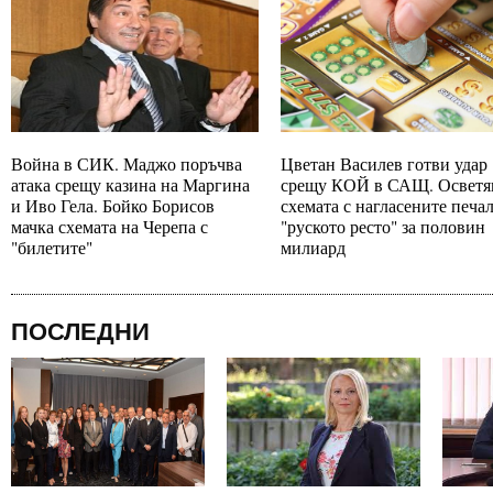
Война в СИК. Маджо поръчва
Цветан Василев готви удар
атака срещу казина на Маргина
срещу КОЙ в САЩ. Осветя
и Иво Гела. Бойко Борисов
схемата с нагласените печа
мачка схемата на Черепа с
"руското ресто" за половин
"билетите"
милиард
ПОСЛЕДНИ