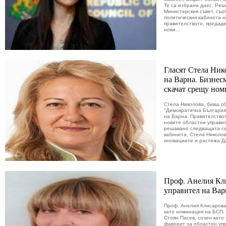
Те са избрани днес. Реш
Министерския съвет, съ
политическия кабинета н
правителството, предаде
нови...
Гласят Стела Ник
на Варна. Бизнес
скачат срещу но
Стела Николова, бивш об
"Демократична България
на Варна. Правителство
новите областни управит
решавано следващата се
кабинета, Стела Николо
иновациите и растежа Д
Проф. Анелия Кли
управител на Ва
Проф. Анелия Клисарова
като номинация на БСП, 
Стоян Пасев, сочен като
фаворит за областен уп