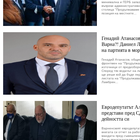
минимална и ГЕРБ запаз
въпреки административни
столица "Продължаваме п
позиция на местните...
Генадий Атанасо
Варна?! Даниел Л
на партията в мо
Генадий Атанасов, общин
фронтмен на "Продължав
източници от предизбор
Според тях водачът на 
ще реши кой да бъде ли
листата на "Продължава
Ламбрин...
Евродепутатът А
представи пред С
дейността си
Варненският евродепута
книгата си отчет за раб
мандата пред съмишлен
беше председателят на 