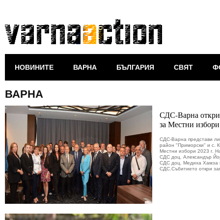
НОВИНИТЕ
ВАРНА
БЪЛГАРИЯ
СВЯТ
Ф
ВАРНА
СДС-Варна откри
за Местни избори
СДС-Варна представи лис
район "Приморски" и с. 
Местни избори 2023 г. Н
СДС доц. Александър Йо
СДС доц. Медиха Хамза 
СДС.Събитието откри зам