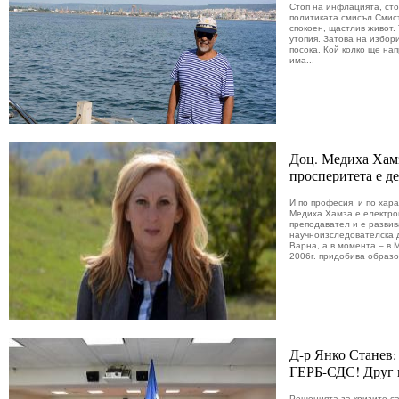
Стоп на инфлацията, сто
политиката смисъл Смис
спокоен, щастлив живот.
утопия. Затова на избор
посока. Кой колко ще на
има...
Доц. Медиха Хамз
просперитета е д
И по професия, и по хар
Медиха Хамза е електрои
преподавател и е разви
научноизследователска д
Варна, а в момента – в 
2006г. придобива образов
Д-р Янко Станев:
ГЕРБ-СДС! Друг и
Решенията за кризите са