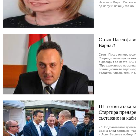
Нинова и Кирил Петков в
да получи позицията на..
Стоян Пасев фаво
Варна?!
Стоян Пасев отново мож
Според източници от еки
е фаворит за поста. БСП
"Продължаваме промянат
Коалиционните партньор
областни управители и г
ПП готви атака з
Стартира пренаре
съставяне на каб
ѝ "Продължаваме промяна
Варна след парламентар
и Асен Василев победи Г