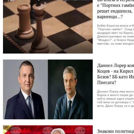
е "Портних гамби
решат ендшпила,
варненци...?
Бойко Борисов влиза в И
"Портних гамбит". След 
кандидат-кмет на Варна,
Демонстративно не номи
"Младост", и Георги Нед
кметове, за нови мандати
Даниел Лорер коя
Коцев - на Кирил
Бозов? ББ като И
Пиесата?
Даниел Лорер има много 
Варна и много опции да г
който имаше една опция 
той поне се договори с 
вота. Дали Лорер се е до
Знакови политиц