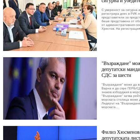
сигурна и убедит
С увереност за сигурна
регистрира днес в РИК л
представители за предст
беше представена от об
от административния се
Христов. На регистрацият
"Възраждане" мож
депутатски манда
СДС за шести
"Възраждане" може да в
Варна и да спре ГЕРБ/С
знаков изборджия в морс
"Възраждане" качва рейт
морската столица може 
Лидерът на "Възраждане
морската...
Филиз Хюсменова
депутатската лис