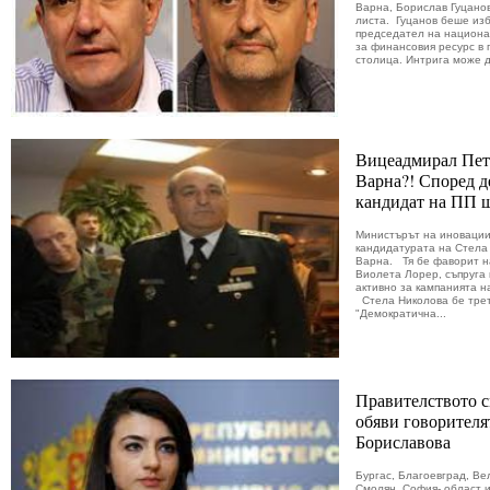
Варна, Борислав Гуцанов
листа. Гуцанов беше изб
председател на национа
за финансовия ресурс в 
столица. Интрига може д
Вицеадмирал Петр
Варна?! Според д
кандидат на ПП щ
Министърът на иновации
кандидатурата на Стела
Варна. Тя бе фаворит н
Виолета Лорер, съпруга 
активно за кампанията 
Стела Николова бе трет
"Демократична...
Правителството с
обяви говорителя
Бориславова
Бургас, Благоевград, Ве
Смолян, София- област и