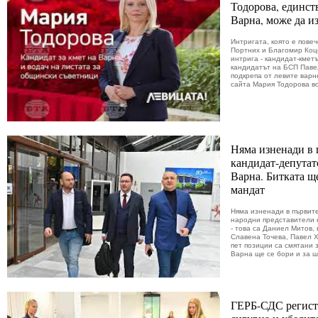
Тодорова, единст
Варна, може да и
Интригата, която е пове
Портних и Благомир Коц
интрига - кандидат-кмет
кандидатът на БСП Паве
подкрепа от левите варн
сайта Мария Тодорова во
Няма изненади в 
кандидат-депутат
Варна. Битката щ
мандат
Няма изненади в първите
народни представители 
- това са Даниел Митов,
Славена Точева, Павел 
пет позиции са смятани 
Варна ще се бори и за ш
ГЕРБ-СДС регистр