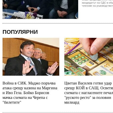
кандидатът на СДС в об
членове на ръководствот
ПОПУЛЯРНИ
Война в СИК. Маджо поръчва
Цветан Василев готви удар
атака срещу казина на Маргина
срещу КОЙ в САЩ. Осветя
и Иво Гела. Бойко Борисов
схемата с нагласените печа
мачка схемата на Черепа с
"руското ресто" за половин
"билетите"
милиард