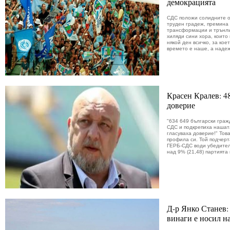
демокрацията
СДС положи солидните о
труден градеж, премина
трансформации и трънли
хиляди сини хора, които
някой ден всичко, за ко
времето е наше, а надеж
Красен Кралев: 4
доверие
"634 649 български граж
СДС и подкрепиха нашат
гласуваха доверие!" Тов
профила си. Той подчерт
ГЕРБ-СДС води убедител
над 9% (21,48) партията 
Д-р Янко Станев:
винаги е носил н