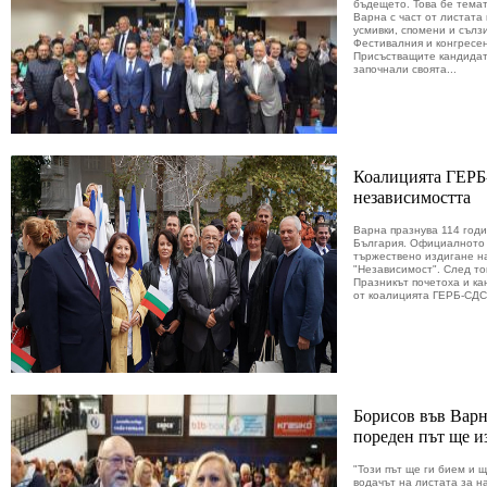
бъдещето. Това бе тема
Варна с част от листат
усмивки, спомени и сълз
Фестивалния и конгресен
Присъстващите кандидат
започнали своята...
Коалицията ГЕРБ
независимостта
Варна празнува 114 годи
България. Официалното 
тържествено издигане н
"Независимост". След т
Празникът почетоха и ка
от коалицията ГЕРБ-СДС -
Борисов във Варн
пореден път ще и
"Този път ще ги бием и щ
водачът на листата за 