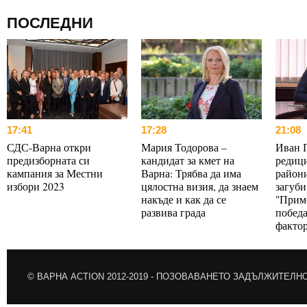
ПОСЛЕДНИ
17:41
17:28
21:08
СДС-Варна откри
Мария Тодорова –
Иван 
предизборната си
кандидат за кмет на
редици
кампания за Местни
Варна: Трябва да има
райони
избори 2023
цялостна визия, да знаем
загуби
накъде и как да се
"Прим
развива града
победа
факто
© ВАРНА ACTION 2012-2019 -
ПОЗОВАВАНЕТО ЗАДЪЛЖИТЕЛН