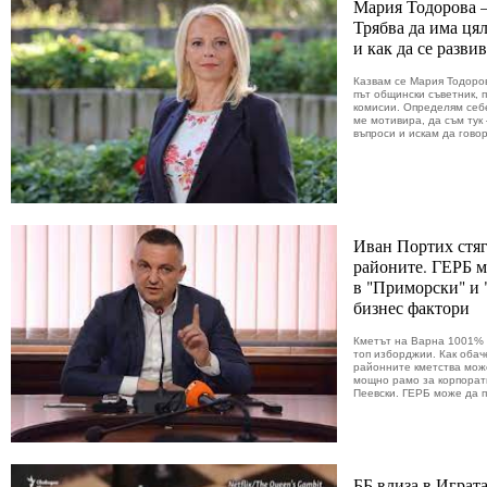
Мария Тодорова –
Трябва да има цял
и как да се разви
Казвам се Мария Тодоров
път общински съветник, 
комисии. Определям себе
ме мотивира, да съм тук
въпроси и искам да говор
Иван Портих стяг
районите. ГЕРБ м
в "Приморски" и 
бизнес фактори
Кметът на Варна 1001% 
топ изборджии. Как обаче
районните кметства може
мощно рамо за корпорат
Пеевски. ГЕРБ може да п
ББ влиза в Играт