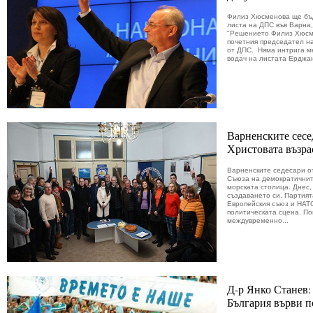
Филиз Хюсменова ще бъд
листа на ДПС във Варна,
"Решението Филиз Хюсме
почетния председател на
от ДПС. Няма интрига 
водач на листата Ерджан
Варненските сесе
Христовата възра
Варненските седесари о
Съюза на демократичнит
морската столица. Днес,
създаването си. Партият
Европейския съюз и НАТ
политическата сцена. По
междувременно...
Д-р Янко Станев:
България върви п