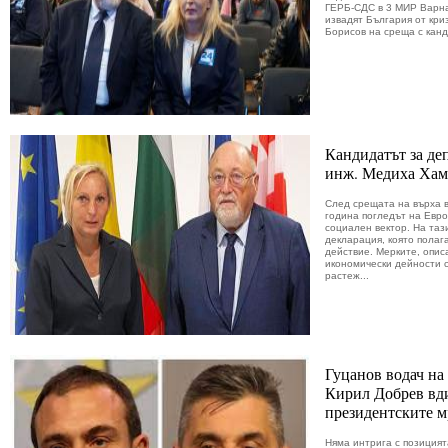
ГЕРБ-СДС в 3 МИР Варн
извадят България от кри
Борисов на среща с канд
Кандидатът за де
инж. Медиха Хамз
След срещата на върха 
година погледът на Евро
социален вектор. На таз
декларация, която полаг
действие. Мерките, опис
икономически дейности 
растеж...
Гуцанов водач на
Кирил Добрев вд
президентските м
Няма интрига с позицият