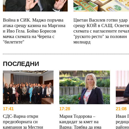
Война в СИК. Маджо поръчва
Цветан Василев готви удар
атака срещу казина на Маргина
срещу КОЙ в САЩ. Осветя
и Иво Гела. Бойко Борисов
схемата с нагласените печа
мачка схемата на Черепа с
"руското ресто" за половин
"билетите"
милиард
ПОСЛЕДНИ
17:41
17:28
21:08
СДС-Варна откри
Мария Тодорова –
Иван 
предизборната си
кандидат за кмет на
редици
кампания за Местни
Варна: Трябва да има
райони