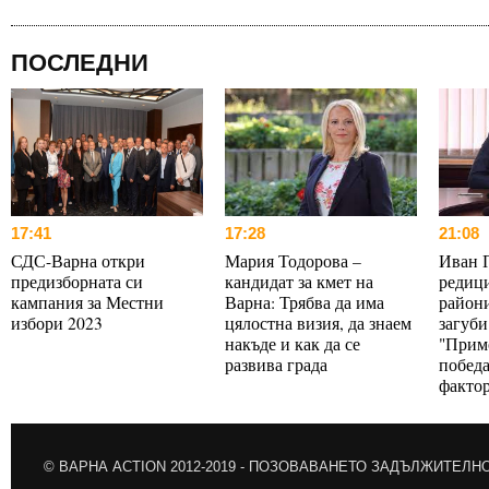
ПОСЛЕДНИ
17:41
17:28
21:08
СДС-Варна откри
Мария Тодорова –
Иван 
предизборната си
кандидат за кмет на
редици
кампания за Местни
Варна: Трябва да има
райони
избори 2023
цялостна визия, да знаем
загуби
накъде и как да се
"Прим
развива града
победа
факто
© ВАРНА ACTION 2012-2019 -
ПОЗОВАВАНЕТО ЗАДЪЛЖИТЕЛН