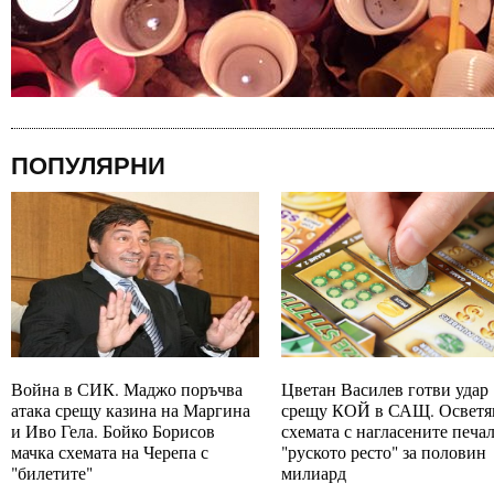
ПОПУЛЯРНИ
Война в СИК. Маджо поръчва
Цветан Василев готви удар
атака срещу казина на Маргина
срещу КОЙ в САЩ. Осветя
и Иво Гела. Бойко Борисов
схемата с нагласените печа
мачка схемата на Черепа с
"руското ресто" за половин
"билетите"
милиард