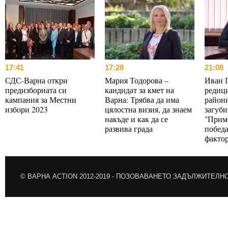
17:41
17:28
21:08
СДС-Варна откри
Мария Тодорова –
Иван 
предизборната си
кандидат за кмет на
редици
кампания за Местни
Варна: Трябва да има
райони
избори 2023
цялостна визия, да знаем
загуби
накъде и как да се
"Прим
развива града
победа
факто
© ВАРНА ACTION 2012-2019 -
ПОЗОВАВАНЕТО ЗАДЪЛЖИТЕЛН