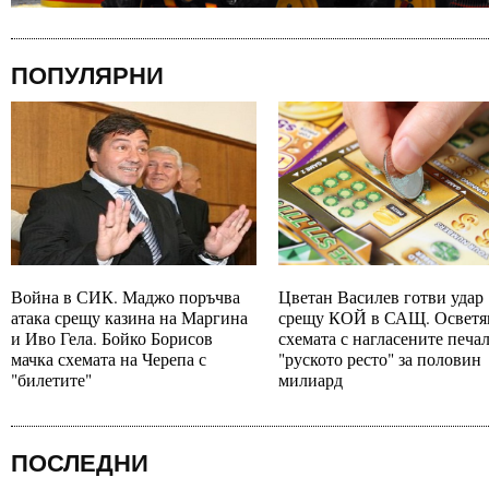
ПОПУЛЯРНИ
Война в СИК. Маджо поръчва
Цветан Василев готви удар
атака срещу казина на Маргина
срещу КОЙ в САЩ. Осветя
и Иво Гела. Бойко Борисов
схемата с нагласените печа
мачка схемата на Черепа с
"руското ресто" за половин
"билетите"
милиард
ПОСЛЕДНИ