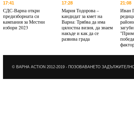
17:41
17:28
21:08
СДС-Варна откри
Мария Тодорова –
Иван 
предизборната си
кандидат за кмет на
редици
кампания за Местни
Варна: Трябва да има
райони
избори 2023
цялостна визия, да знаем
загуби
накъде и как да се
"Прим
развива града
победа
факто
© ВАРНА ACTION 2012-2019 -
ПОЗОВАВАНЕТО ЗАДЪЛЖИТЕЛН