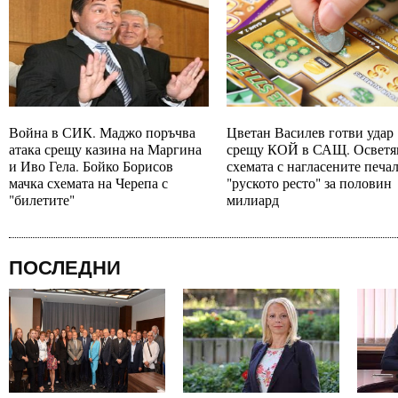
Война в СИК. Маджо поръчва
Цветан Василев готви удар
атака срещу казина на Маргина
срещу КОЙ в САЩ. Осветя
и Иво Гела. Бойко Борисов
схемата с нагласените печа
мачка схемата на Черепа с
"руското ресто" за половин
"билетите"
милиард
ПОСЛЕДНИ