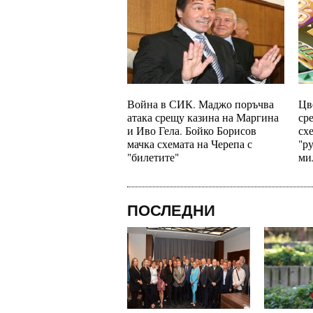
Война в СИК. Маджо поръчва
Цв
атака срещу казина на Маргина
ср
и Иво Гела. Бойко Борисов
сх
мачка схемата на Черепа с
"р
"билетите"
ми
ПОСЛЕДНИ