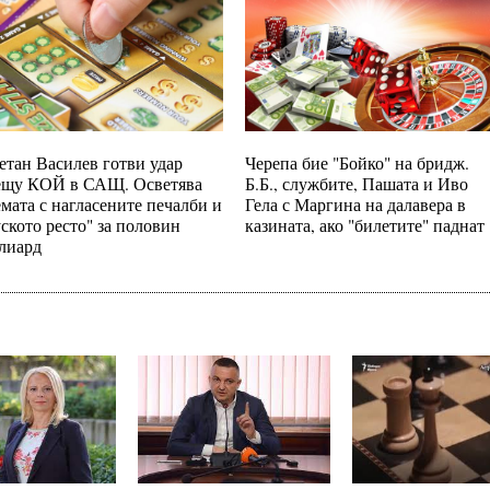
етан Василев готви удар
Черепа бие "Бойко" на бридж.
ещу КОЙ в САЩ. Осветява
Б.Б., службите, Пашата и Иво
емата с нагласените печалби и
Гела с Маргина на далавера в
уското ресто" за половин
казината, ако "билетите" паднат
лиард