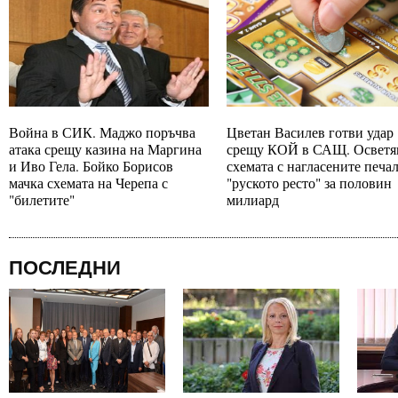
Война в СИК. Маджо поръчва
Цветан Василев готви удар
атака срещу казина на Маргина
срещу КОЙ в САЩ. Осветя
и Иво Гела. Бойко Борисов
схемата с нагласените печа
мачка схемата на Черепа с
"руското ресто" за половин
"билетите"
милиард
ПОСЛЕДНИ