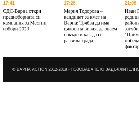
17:41
17:28
21:08
СДС-Варна откри
Мария Тодорова –
Иван 
предизборната си
кандидат за кмет на
редици
кампания за Местни
Варна: Трябва да има
райони
избори 2023
цялостна визия, да знаем
загуби
накъде и как да се
"Прим
развива града
победа
факто
© ВАРНА ACTION 2012-2019 -
ПОЗОВАВАНЕТО ЗАДЪЛЖИТЕЛН